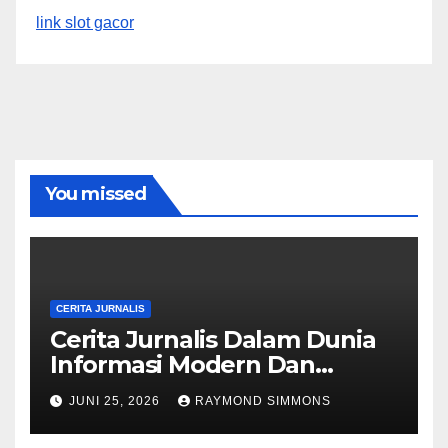
link slot gacor
You missed
CERITA JURNALIS
Cerita Jurnalis Dalam Dunia
Informasi Modern Dan
Dinamika Berita
JUNI 25, 2026
RAYMOND SIMMONS