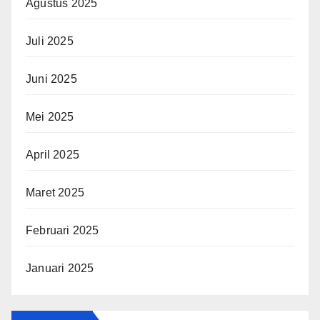
Agustus 2025
Juli 2025
Juni 2025
Mei 2025
April 2025
Maret 2025
Februari 2025
Januari 2025