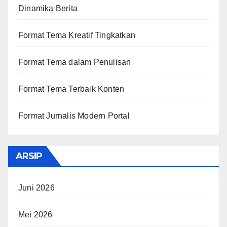
Dinamika Berita
Format Tema Kreatif Tingkatkan
Format Tema dalam Penulisan
Format Tema Terbaik Konten
Format Jurnalis Modern Portal
ARSIP
Juni 2026
Mei 2026