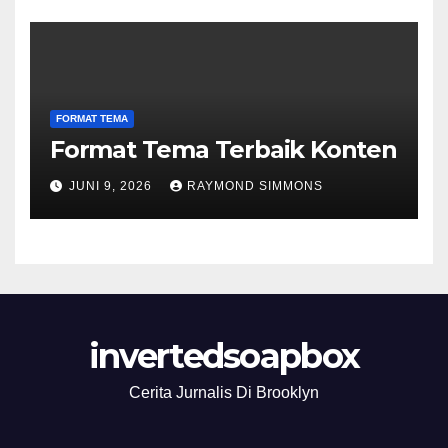
FORMAT TEMA
Format Tema Terbaik Konten
JUNI 9, 2026
RAYMOND SIMMONS
invertedsoapbox
Cerita Jurnalis Di Brooklyn