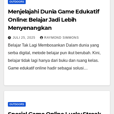
OUTDOORS
Menjelajahi Dunia Game Edukatif
Online: Belajar Jadi Lebih
Menyenangkan
JULI 25, 2025
RAYMOND SIMMONS
Belajar Tak Lagi Membosankan Dalam dunia yang
serba digital, metode belajar pun ikut berubah. Kini,
belajar tidak lagi hanya dari buku dan ruang kelas.
Game edukatif online hadir sebagai solusi…
OUTDOORS