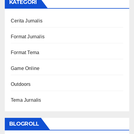
KATEGORI
Cerita Jurnalis
Format Jurnalis
Format Tema
Game Online
Outdoors
Tema Jurnalis
BLOGROLL