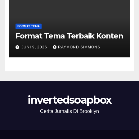
FORMAT TEMA
Format Tema Terbaik Konten
JUNI 9, 2026
RAYMOND SIMMONS
invertedsoapbox
Cerita Jurnalis Di Brooklyn