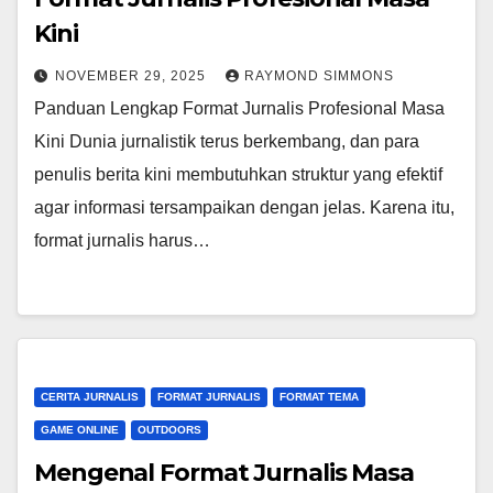
Kini
NOVEMBER 29, 2025
RAYMOND SIMMONS
Panduan Lengkap Format Jurnalis Profesional Masa
Kini Dunia jurnalistik terus berkembang, dan para
penulis berita kini membutuhkan struktur yang efektif
agar informasi tersampaikan dengan jelas. Karena itu,
format jurnalis harus…
CERITA JURNALIS
FORMAT JURNALIS
FORMAT TEMA
GAME ONLINE
OUTDOORS
Mengenal Format Jurnalis Masa