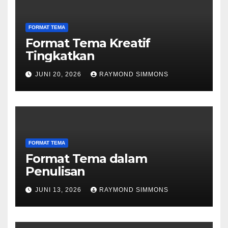
FORMAT TEMA
Format Tema Kreatif
Tingkatkan
JUNI 20, 2026
RAYMOND SIMMONS
FORMAT TEMA
Format Tema dalam
Penulisan
JUNI 13, 2026
RAYMOND SIMMONS