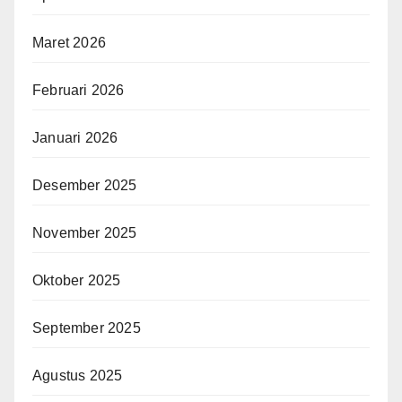
Maret 2026
Februari 2026
Januari 2026
Desember 2025
November 2025
Oktober 2025
September 2025
Agustus 2025