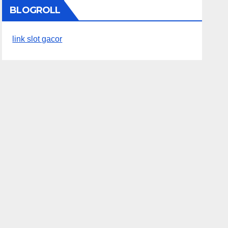
BLOGROLL
link slot gacor