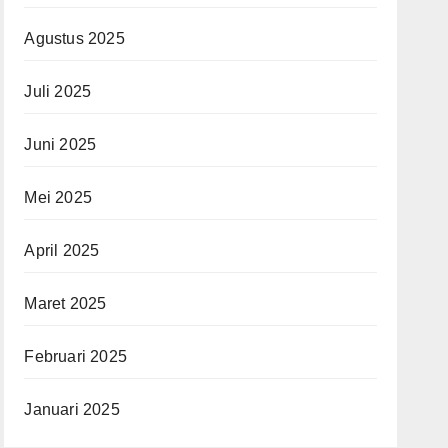
Agustus 2025
Juli 2025
Juni 2025
Mei 2025
April 2025
Maret 2025
Februari 2025
Januari 2025