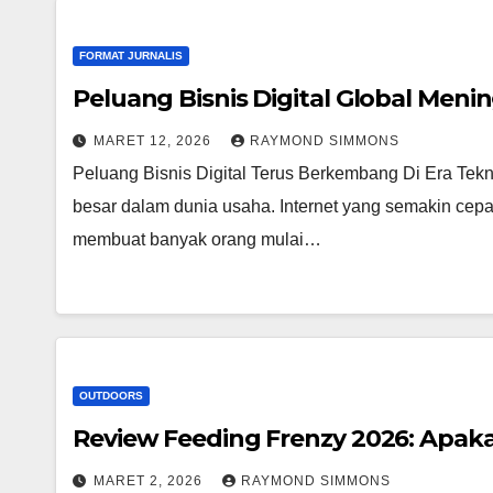
FORMAT JURNALIS
Peluang Bisnis Digital Global Meni
MARET 12, 2026
RAYMOND SIMMONS
Peluang Bisnis Digital Terus Berkembang Di Era Tek
besar dalam dunia usaha. Internet yang semakin cepat
membuat banyak orang mulai…
OUTDOORS
Review Feeding Frenzy 2026: Apak
MARET 2, 2026
RAYMOND SIMMONS