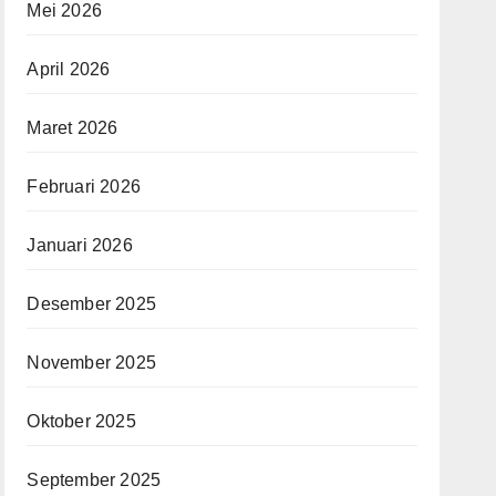
Mei 2026
April 2026
Maret 2026
Februari 2026
Januari 2026
Desember 2025
November 2025
Oktober 2025
September 2025