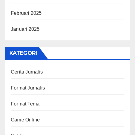
Februari 2025
Januari 2025
KATEGORI
Cerita Jurnalis
Format Jurnalis
Format Tema
Game Online