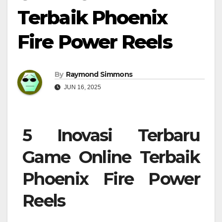
Terbaik Phoenix
Fire Power Reels
By
Raymond Simmons
JUN 16, 2025
5 Inovasi Terbaru
Game Online Terbaik
Phoenix Fire Power
Reels