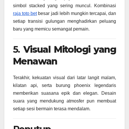
simbol stacked yang sering muncul. Kombinasi
raja toto bet
besar jadi lebih mungkin tercapai, dan
setiap transisi gulungan menghadirkan peluang
baru yang memicu semangat pemain.
5.
Visual Mitologi yang
Menawan
Terakhir, kekuatan visual dari latar langit malam,
kilatan api, serta burung phoenix legendaris
memberikan suasana epik dan elegan. Desain
suara yang mendukung atmosfer pun membuat
setiap sesi bermain terasa mendalam.