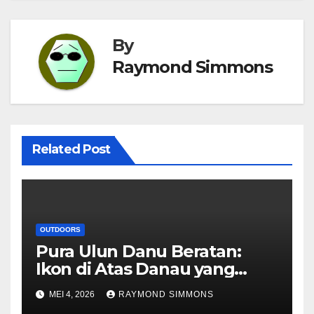
By
Raymond Simmons
Related Post
OUTDOORS
Pura Ulun Danu Beratan:
Ikon di Atas Danau yang
Memikat Dunia
MEI 4, 2026
RAYMOND SIMMONS