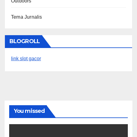
Outdoors
Tema Jurnalis
BLOGROLL
link slot gacor
You missed