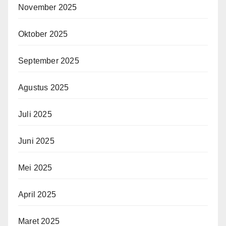
November 2025
Oktober 2025
September 2025
Agustus 2025
Juli 2025
Juni 2025
Mei 2025
April 2025
Maret 2025