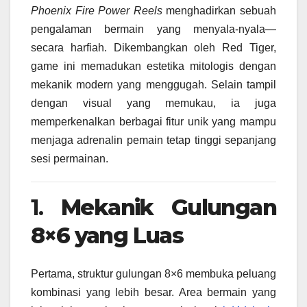
Phoenix Fire Power Reels
menghadirkan sebuah
pengalaman bermain yang menyala-nyala—
secara harfiah. Dikembangkan oleh Red Tiger,
game ini memadukan estetika mitologis dengan
mekanik modern yang menggugah. Selain tampil
dengan visual yang memukau, ia juga
memperkenalkan berbagai fitur unik yang mampu
menjaga adrenalin pemain tetap tinggi sepanjang
sesi permainan.
1.
Mekanik Gulungan
8×6 yang Luas
Pertama, struktur gulungan 8×6 membuka peluang
kombinasi yang lebih besar. Area bermain yang