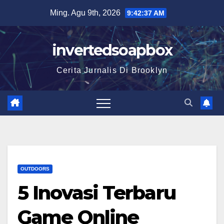
Skip
Ming. Agu 9th, 2026
9:42:37 AM
to
content
invertedsoapbox
Cerita Jurnalis Di Brooklyn
OUTDOORS
5 Inovasi Terbaru
Game Online