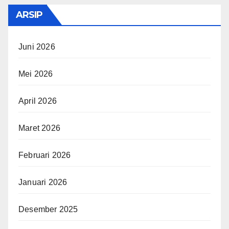
ARSIP
Juni 2026
Mei 2026
April 2026
Maret 2026
Februari 2026
Januari 2026
Desember 2025