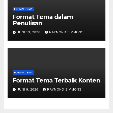
FORMAT TEMA
Format Tema dalam
Penulisan
JUNI 13, 2026
RAYMOND SIMMONS
FORMAT TEMA
Format Tema Terbaik Konten
JUNI 9, 2026
RAYMOND SIMMONS