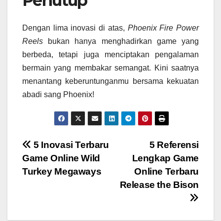
Penutup
Dengan lima inovasi di atas,
Phoenix Fire Power
Reels
bukan hanya menghadirkan game yang
berbeda, tetapi juga menciptakan pengalaman
bermain yang membakar semangat. Kini saatnya
menantang keberuntunganmu bersama kekuatan
abadi sang Phoenix!
Navigasi
5 Inovasi Terbaru
5 Referensi
Game Online Wild
Lengkap Game
pos
Turkey Megaways
Online Terbaru
Release the Bison