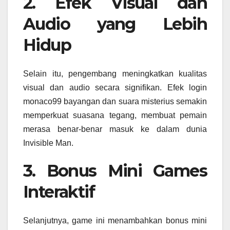
2. Efek Visual dan
Audio yang Lebih
Hidup
Selain itu, pengembang meningkatkan kualitas
visual dan audio secara signifikan. Efek
login
monaco99
bayangan dan suara misterius semakin
memperkuat suasana tegang, membuat pemain
merasa benar-benar masuk ke dalam dunia
Invisible Man.
3. Bonus Mini Games
Interaktif
Selanjutnya, game ini menambahkan bonus mini