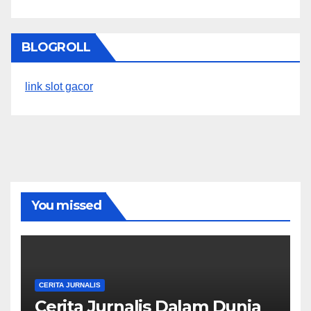
BLOGROLL
link slot gacor
You missed
CERITA JURNALIS
Cerita Jurnalis Dalam Dunia