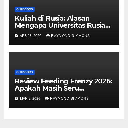
OUTDOORS
Kuliah di Rusia: Alasan
Mengapa Universitas Rusia
Kini Menjadi Pilihan Favorit
APR 18, 2026
RAYMOND SIMMONS
Dunia
OUTDOORS
Review Feeding Frenzy 2026:
Apakah Masih Seru
Dimainkan Sekarang?
MAR 2, 2026
RAYMOND SIMMONS