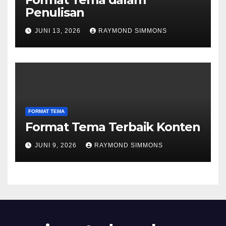
Penulisan
JUNI 13, 2026
RAYMOND SIMMONS
FORMAT TEMA
Format Tema Terbaik Konten
JUNI 9, 2026
RAYMOND SIMMONS