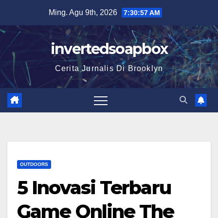
Skip
Ming. Agu 9th, 2026
7:30:58 AM
to
content
invertedsoapbox
Cerita Jurnalis Di Brooklyn
OUTDOORS
5 Inovasi Terbaru
Game Online The