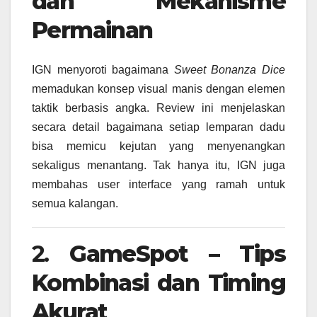
dan Mekanisme
Permainan
IGN menyoroti bagaimana
Sweet Bonanza Dice
memadukan konsep visual manis dengan elemen
taktik berbasis angka. Review ini menjelaskan
secara detail bagaimana setiap lemparan dadu
bisa memicu kejutan yang menyenangkan
sekaligus menantang. Tak hanya itu, IGN juga
membahas user interface yang ramah untuk
semua kalangan.
2.
GameSpot – Tips
Kombinasi dan Timing
Akurat