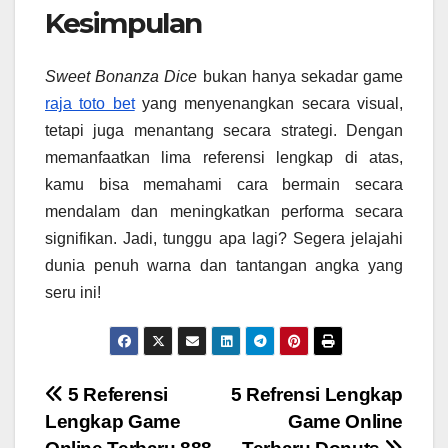
Kesimpulan
Sweet Bonanza Dice
bukan hanya sekadar game
raja toto bet
yang menyenangkan secara visual,
tetapi juga menantang secara strategi. Dengan
memanfaatkan lima referensi lengkap di atas,
kamu bisa memahami cara bermain secara
mendalam dan meningkatkan performa secara
signifikan. Jadi, tunggu apa lagi? Segera jelajahi
dunia penuh warna dan tantangan angka yang
seru ini!
Navigasi
5 Referensi
5 Refrensi Lengkap
Lengkap Game
Game Online
pos