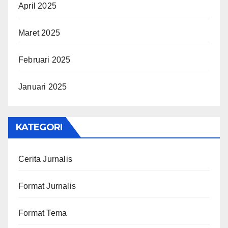
April 2025
Maret 2025
Februari 2025
Januari 2025
KATEGORI
Cerita Jurnalis
Format Jurnalis
Format Tema