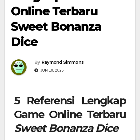
Online Terbaru
Sweet Bonanza
Dice
By
Raymond Simmons
JUN 10, 2025
5 Referensi Lengkap
Game Online Terbaru
Sweet Bonanza Dice