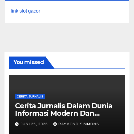
link slot gacor
You missed
CERITA JURNALIS
Cerita Jurnalis Dalam Dunia
Informasi Modern Dan
Dinamika Berita
JUNI 25, 2026
RAYMOND SIMMONS