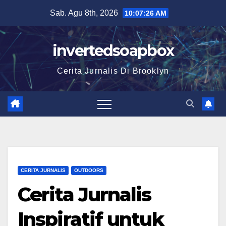
Skip
Sab. Agu 8th, 2026
10:07:27 AM
to
content
invertedsoapbox
Cerita Jurnalis Di Brooklyn
CERITA JURNALIS
OUTDOORS
Cerita Jurnalis
Inspiratif untuk