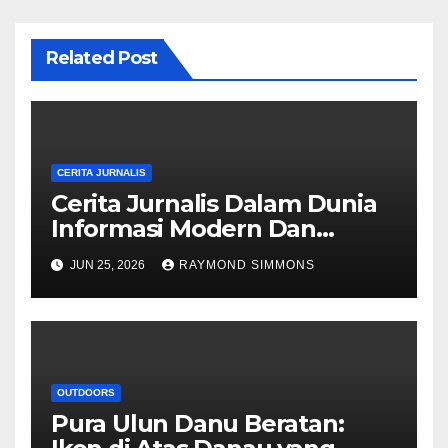
Related Post
CERITA JURNALIS
Cerita Jurnalis Dalam Dunia
Informasi Modern Dan
Dinamika Berita
JUN 25, 2026
RAYMOND SIMMONS
OUTDOORS
Pura Ulun Danu Beratan: