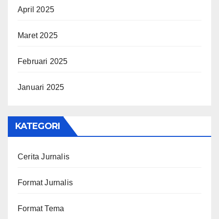
April 2025
Maret 2025
Februari 2025
Januari 2025
KATEGORI
Cerita Jurnalis
Format Jurnalis
Format Tema