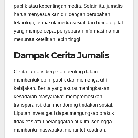
publik atau kepentingan media. Selain itu, jurnalis
harus menyesuaikan diri dengan perubahan
teknologi, termasuk media sosial dan berita digital,
yang mempercepat penyebaran informasi namun
menuntut ketelitian lebih tinggi.
Dampak Cerita Jurnalis
Cerita jurnalis berperan penting dalam
membentuk opini publik dan memengaruhi
kebijakan. Berita yang akurat meningkatkan
kesadaran masyarakat, mempromosikan
transparansi, dan mendorong tindakan sosial.
Liputan investigatif dapat mengungkap praktik
tidak etis atau pelanggaran hukum, sehingga
membantu masyarakat menuntut keadilan.