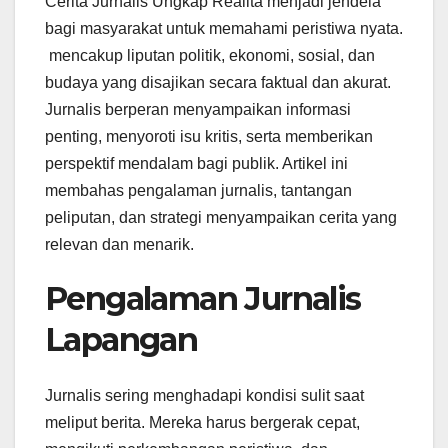
Cerita Jurnalis Ungkap Realita menjadi jendela
bagi masyarakat untuk memahami peristiwa nyata.
mencakup liputan politik, ekonomi, sosial, dan
budaya yang disajikan secara faktual dan akurat.
Jurnalis berperan menyampaikan informasi
penting, menyoroti isu kritis, serta memberikan
perspektif mendalam bagi publik. Artikel ini
membahas pengalaman jurnalis, tantangan
peliputan, dan strategi menyampaikan cerita yang
relevan dan menarik.
Pengalaman Jurnalis
Lapangan
Jurnalis sering menghadapi kondisi sulit saat
meliput berita. Mereka harus bergerak cepat,