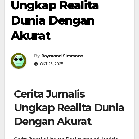
Ungkap Realita
Dunia Dengan
Akurat
By
Raymond Simmons
OKT 25, 2025
Cerita Jurnalis
Ungkap Realita Dunia
Dengan Akurat