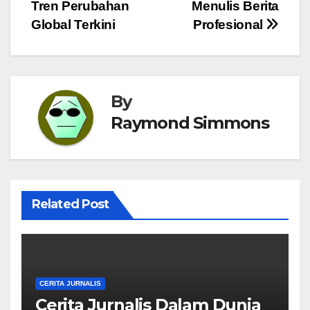
pos
Tren Perubahan
Menulis Berita
Global Terkini
Profesional
By
Raymond Simmons
Related Post
CERITA JURNALIS
Cerita Jurnalis Dalam Dunia