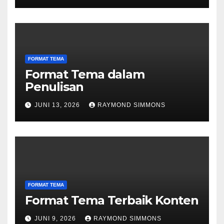
FORMAT TEMA
Format Tema dalam
Penulisan
JUNI 13, 2026
RAYMOND SIMMONS
FORMAT TEMA
Format Tema Terbaik Konten
JUNI 9, 2026
RAYMOND SIMMONS