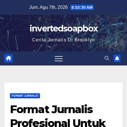
Skip
Jum. Agu 7th, 2026
8:53:31 AM
to
content
invertedsoapbox
Cerita Jurnalis Di Brooklyn
FORMAT JURNALIS
Format Jurnalis
Profesional Untuk