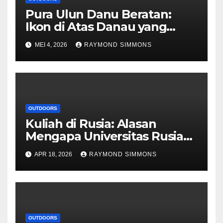
Pura Ulun Danu Beratan:
Ikon di Atas Danau yang
Memikat Dunia
MEI 4, 2026
RAYMOND SIMMONS
OUTDOORS
Kuliah di Rusia: Alasan
Mengapa Universitas Rusia
Kini Menjadi Pilihan Favorit
APR 18, 2026
RAYMOND SIMMONS
Dunia
OUTDOORS