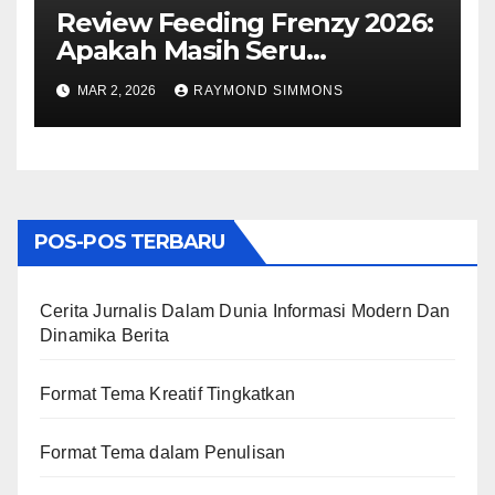
Review Feeding Frenzy 2026:
Apakah Masih Seru
Dimainkan Sekarang?
MAR 2, 2026
RAYMOND SIMMONS
POS-POS TERBARU
Cerita Jurnalis Dalam Dunia Informasi Modern Dan
Dinamika Berita
Format Tema Kreatif Tingkatkan
Format Tema dalam Penulisan