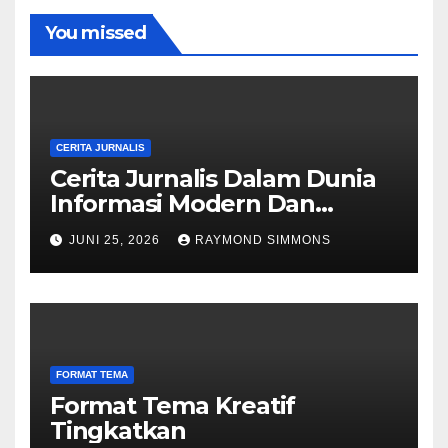
You missed
CERITA JURNALIS
Cerita Jurnalis Dalam Dunia
Informasi Modern Dan
Dinamika Berita
JUNI 25, 2026
RAYMOND SIMMONS
FORMAT TEMA
Format Tema Kreatif
Tingkatkan