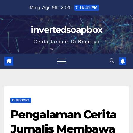
Skip
Ming. Agu 9th, 2026
7:16:41 PM
to
content
invertedsoapbox
Cerita Jurnalis Di Brooklyn
OUTDOORS
Pengalaman Cerita
Jurnalis Membawa