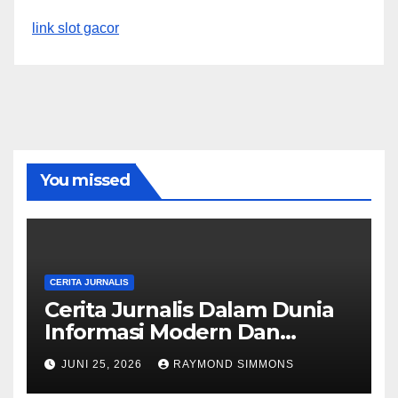
link slot gacor
You missed
CERITA JURNALIS
Cerita Jurnalis Dalam Dunia
Informasi Modern Dan
Dinamika Berita
JUNI 25, 2026
RAYMOND SIMMONS