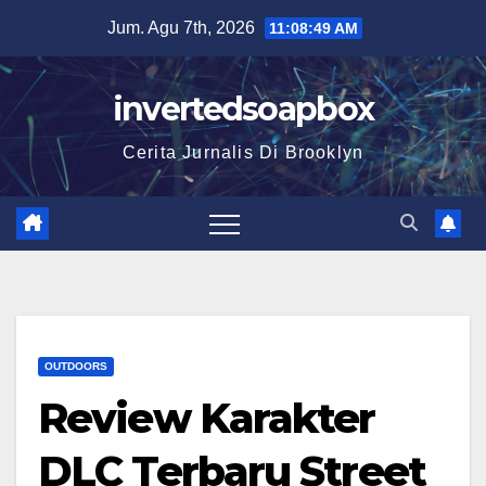
Skip
Jum. Agu 7th, 2026
11:08:50 AM
to
content
invertedsoapbox
Cerita Jurnalis Di Brooklyn
OUTDOORS
Review Karakter
DLC Terbaru Street