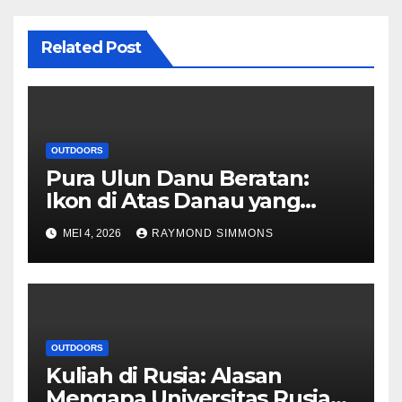
Related Post
OUTDOORS
Pura Ulun Danu Beratan:
Ikon di Atas Danau yang
Memikat Dunia
MEI 4, 2026
RAYMOND SIMMONS
OUTDOORS
Kuliah di Rusia: Alasan
Mengapa Universitas Rusia