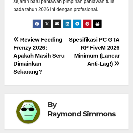
sejarah baru pahlawan pimpinan pahlawan tulis
pada tahun 2026 ini dengan profesional.
Navigasi
Review Feeding
Spesifikasi PC GTA
Frenzy 2026:
RP FiveM 2026
pos
Apakah Masih Seru
Minimum (Lancar
Dimainkan
Anti-Lag!)
Sekarang?
By
Raymond Simmons