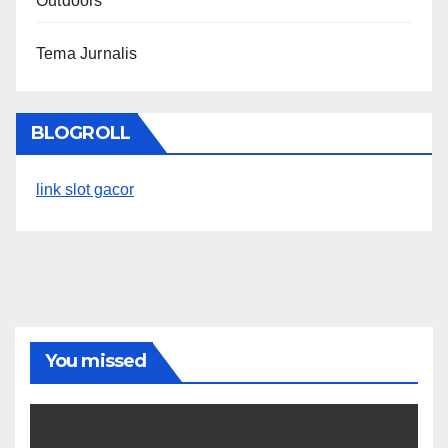
Outdoors
Tema Jurnalis
BLOGROLL
link slot gacor
You missed