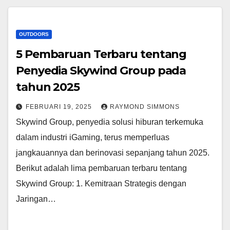
OUTDOORS
5 Pembaruan Terbaru tentang
Penyedia Skywind Group pada
tahun 2025
FEBRUARI 19, 2025
RAYMOND SIMMONS
Skywind Group, penyedia solusi hiburan terkemuka
dalam industri iGaming, terus memperluas
jangkauannya dan berinovasi sepanjang tahun 2025.
Berikut adalah lima pembaruan terbaru tentang
Skywind Group: 1. Kemitraan Strategis dengan
Jaringan…