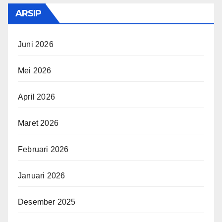
ARSIP
Juni 2026
Mei 2026
April 2026
Maret 2026
Februari 2026
Januari 2026
Desember 2025