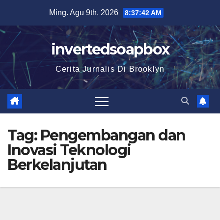
Skip
Ming. Agu 9th, 2026
8:37:42 AM
to
content
invertedsoapbox
Cerita Jurnalis Di Brooklyn
Tag:
Pengembangan dan
Inovasi Teknologi
Berkelanjutan