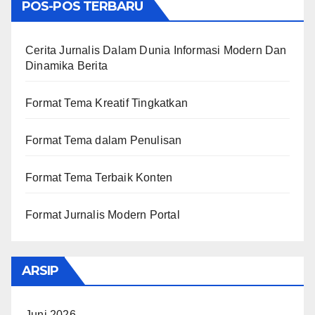
POS-POS TERBARU
Cerita Jurnalis Dalam Dunia Informasi Modern Dan
Dinamika Berita
Format Tema Kreatif Tingkatkan
Format Tema dalam Penulisan
Format Tema Terbaik Konten
Format Jurnalis Modern Portal
ARSIP
Juni 2026