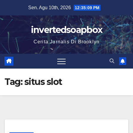
Skip
Sen. Agu 10th, 2026
12:35:10 PM
to
content
invertedsoapbox
Cerita Jurnalis Di Brooklyn
Tag:
situs slot