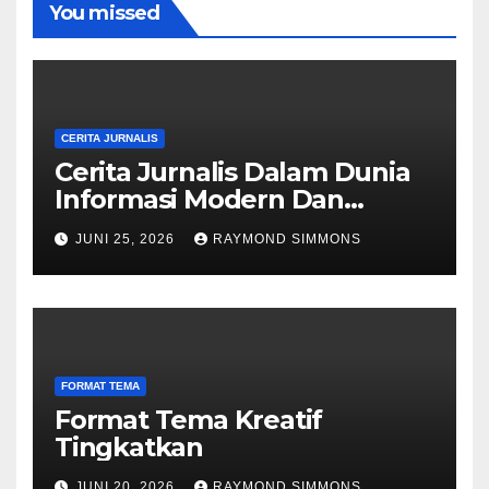
You missed
CERITA JURNALIS
Cerita Jurnalis Dalam Dunia
Informasi Modern Dan
Dinamika Berita
JUNI 25, 2026
RAYMOND SIMMONS
FORMAT TEMA
Format Tema Kreatif
Tingkatkan
JUNI 20, 2026
RAYMOND SIMMONS