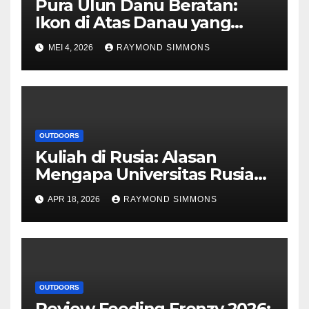
Pura Ulun Danu Beratan:
Ikon di Atas Danau yang
Memikat Dunia
MEI 4, 2026
RAYMOND SIMMONS
OUTDOORS
Kuliah di Rusia: Alasan
Mengapa Universitas Rusia
Kini Menjadi Pilihan Favorit
APR 18, 2026
RAYMOND SIMMONS
Dunia
OUTDOORS
Review Feeding Frenzy 2026: