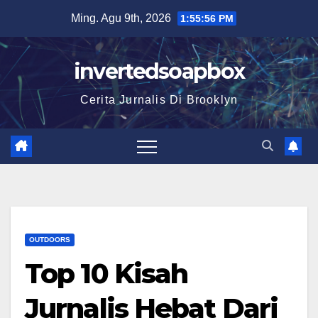
Skip
Ming. Agu 9th, 2026
1:55:56 PM
to
content
invertedsoapbox
Cerita Jurnalis Di Brooklyn
OUTDOORS
Top 10 Kisah
Jurnalis Hebat Dari