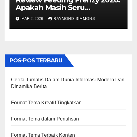
Apakah Masih Seru
Dimainkan Sekarang?
MAR 2, 2026
RAYMOND SIMMONS
POS-POS TERBARU
Cerita Jurnalis Dalam Dunia Informasi Modern Dan
Dinamika Berita
Format Tema Kreatif Tingkatkan
Format Tema dalam Penulisan
Format Tema Terbaik Konten