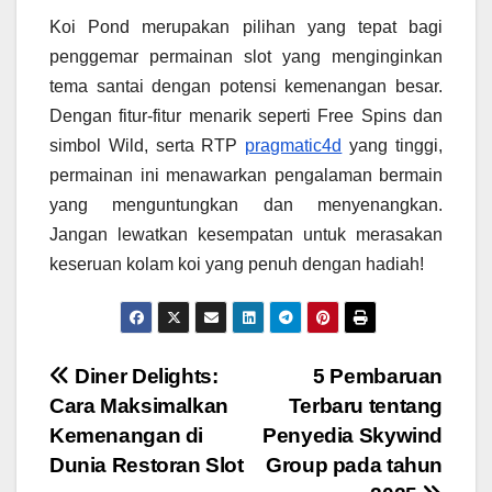
Koi Pond merupakan pilihan yang tepat bagi
penggemar permainan slot yang menginginkan
tema santai dengan potensi kemenangan besar.
Dengan fitur-fitur menarik seperti Free Spins dan
simbol Wild, serta RTP
pragmatic4d
yang tinggi,
permainan ini menawarkan pengalaman bermain
yang menguntungkan dan menyenangkan.
Jangan lewatkan kesempatan untuk merasakan
keseruan kolam koi yang penuh dengan hadiah!
Navigasi
Diner Delights:
5 Pembaruan
Cara Maksimalkan
Terbaru tentang
pos
Kemenangan di
Penyedia Skywind
Dunia Restoran Slot
Group pada tahun