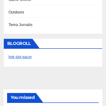
Outdoors
Tema Jurnalis
BLOGROLL
link slot gacor
You missed