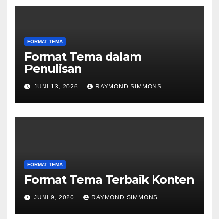
FORMAT TEMA
Format Tema dalam
Penulisan
JUNI 13, 2026
RAYMOND SIMMONS
FORMAT TEMA
Format Tema Terbaik Konten
JUNI 9, 2026
RAYMOND SIMMONS