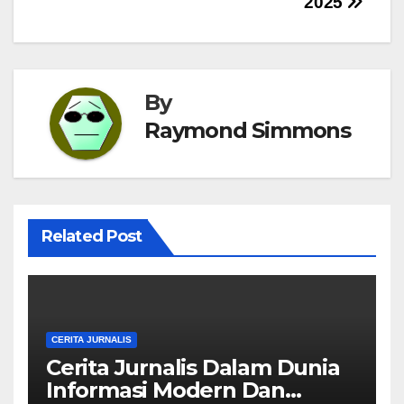
2025
By
Raymond Simmons
Related Post
CERITA JURNALIS
Cerita Jurnalis Dalam Dunia
Informasi Modern Dan