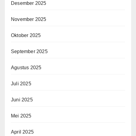
Desember 2025
November 2025
Oktober 2025
September 2025
Agustus 2025
Juli 2025
Juni 2025
Mei 2025
April 2025