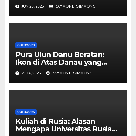
Dinamika Berita
JUN 25, 2026
RAYMOND SIMMONS
OUTDOORS
Pura Ulun Danu Beratan:
Ikon di Atas Danau yang
Memikat Dunia
MEI 4, 2026
RAYMOND SIMMONS
OUTDOORS
Kuliah di Rusia: Alasan
Mengapa Universitas Rusia