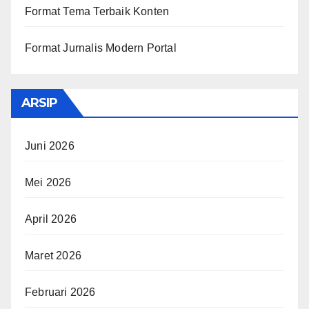
Format Tema Terbaik Konten
Format Jurnalis Modern Portal
ARSIP
Juni 2026
Mei 2026
April 2026
Maret 2026
Februari 2026