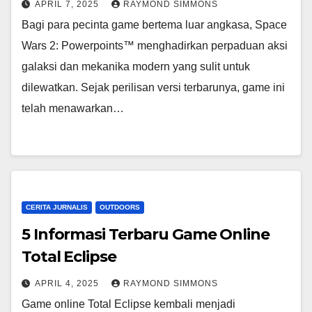
APRIL 7, 2025
RAYMOND SIMMONS
Bagi para pecinta game bertema luar angkasa, Space
Wars 2: Powerpoints™ menghadirkan perpaduan aksi
galaksi dan mekanika modern yang sulit untuk
dilewatkan. Sejak perilisan versi terbarunya, game ini
telah menawarkan…
CERITA JURNALIS
OUTDOORS
5 Informasi Terbaru Game Online
Total Eclipse
APRIL 4, 2025
RAYMOND SIMMONS
Game online Total Eclipse kembali menjadi