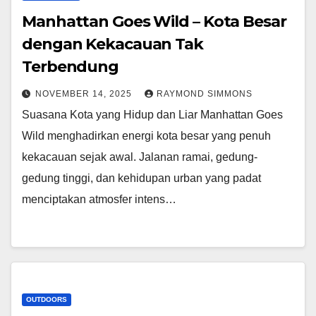
Manhattan Goes Wild – Kota Besar
dengan Kekacauan Tak
Terbendung
NOVEMBER 14, 2025
RAYMOND SIMMONS
Suasana Kota yang Hidup dan Liar Manhattan Goes
Wild menghadirkan energi kota besar yang penuh
kekacauan sejak awal. Jalanan ramai, gedung-
gedung tinggi, dan kehidupan urban yang padat
menciptakan atmosfer intens…
OUTDOORS