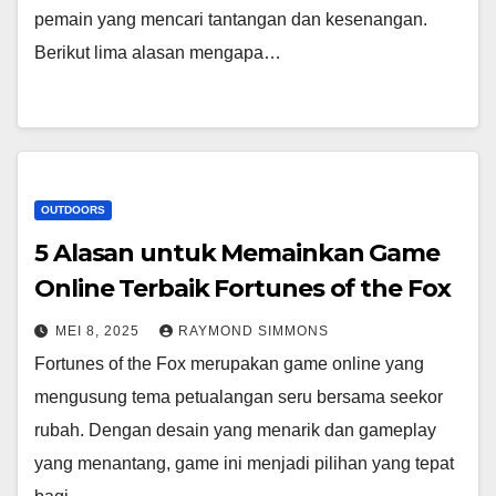
pemain yang mencari tantangan dan kesenangan.
Berikut lima alasan mengapa…
OUTDOORS
5 Alasan untuk Memainkan Game
Online Terbaik Fortunes of the Fox
MEI 8, 2025
RAYMOND SIMMONS
Fortunes of the Fox merupakan game online yang
mengusung tema petualangan seru bersama seekor
rubah. Dengan desain yang menarik dan gameplay
yang menantang, game ini menjadi pilihan yang tepat