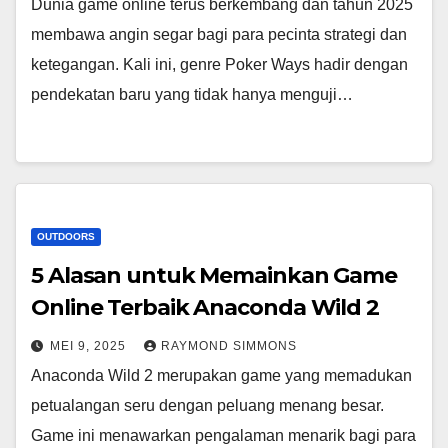
Dunia game online terus berkembang dan tahun 2025
membawa angin segar bagi para pecinta strategi dan
ketegangan. Kali ini, genre Poker Ways hadir dengan
pendekatan baru yang tidak hanya menguji…
OUTDOORS
5 Alasan untuk Memainkan Game
Online Terbaik Anaconda Wild 2
MEI 9, 2025
RAYMOND SIMMONS
Anaconda Wild 2 merupakan game yang memadukan
petualangan seru dengan peluang menang besar.
Game ini menawarkan pengalaman menarik bagi para