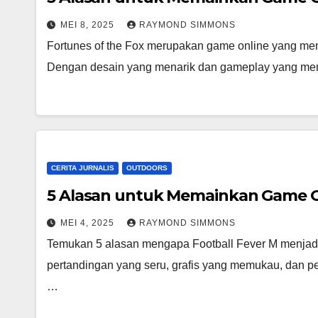
MEI 8, 2025
RAYMOND SIMMONS
Fortunes of the Fox merupakan game online yang me
Dengan desain yang menarik dan gameplay yang mena
CERITA JURNALIS
OUTDOORS
5 Alasan untuk Memainkan Game On
MEI 4, 2025
RAYMOND SIMMONS
Temukan 5 alasan mengapa Football Fever M menjadi 
pertandingan yang seru, grafis yang memukau, dan p
…