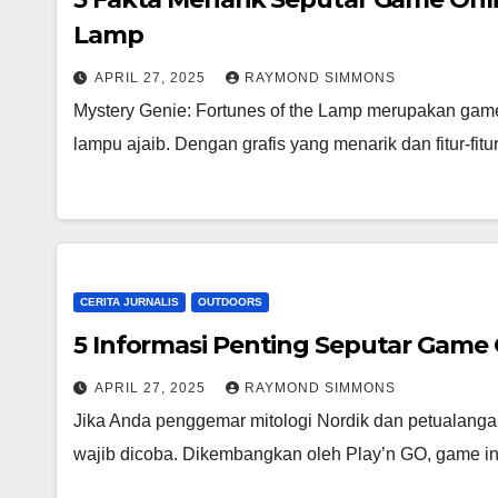
Lamp
APRIL 27, 2025
RAYMOND SIMMONS
Mystery Genie: Fortunes of the Lamp merupakan game sl
lampu ajaib. Dengan grafis yang menarik dan fitur-fi
CERITA JURNALIS
OUTDOORS
5 Informasi Penting Seputar Game 
APRIL 27, 2025
RAYMOND SIMMONS
Jika Anda penggemar mitologi Nordik dan petualangan
wajib dicoba. Dikembangkan oleh Play’n GO, game 