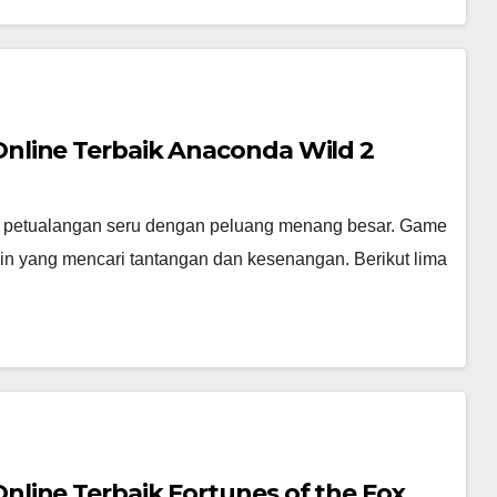
nline Terbaik Anaconda Wild 2
petualangan seru dengan peluang menang besar. Game
n yang mencari tantangan dan kesenangan. Berikut lima
line Terbaik Fortunes of the Fox