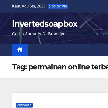
Skip
Kam. Agu 6th, 2026
3:53:58 PM
to
content
invertedsoapbox
Cerita Jurnalis Di Brooklyn
Tag:
permainan online terb
OUTDOORS