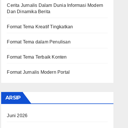
Cerita Jurnalis Dalam Dunia Informasi Modern
Dan Dinamika Berita
Format Tema Kreatif Tingkatkan
Format Tema dalam Penulisan
Format Tema Terbaik Konten
Format Jurnalis Modern Portal
ARSIP
Juni 2026