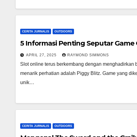
CERITA JURNALIS
OUTDOORS
5 Informasi Penting Seputar Game O
APRIL 27, 2025
RAYMOND SIMMONS
Slot online terus berkembang dengan menghadirkan be
menarik perhatian adalah Piggy Blitz. Game yang d
unik…
CERITA JURNALIS
OUTDOORS