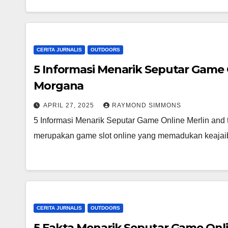
CERITA JURNALIS
OUTDOORS
5 Informasi Menarik Seputar Game 
Morgana
APRIL 27, 2025
RAYMOND SIMMONS
5 Informasi Menarik Seputar Game Online Merlin and
merupakan game slot online yang memadukan keajai
CERITA JURNALIS
OUTDOORS
5 Fakta Menarik Seputar Game Onli