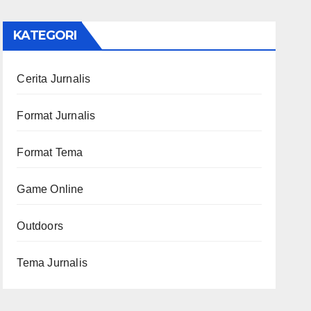
KATEGORI
Cerita Jurnalis
Format Jurnalis
Format Tema
Game Online
Outdoors
Tema Jurnalis