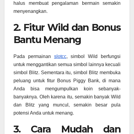
halus membuat pengalaman bermain semakin
menyenangkan.
2. Fitur Wild dan Bonus
Bantu Menang
Pada permainan
slotcc
, simbol Wild berfungsi
untuk menggantikan semua simbol lainnya kecuali
simbol Blitz. Sementara itu, simbol Blitz membuka
peluang untuk fitur Bonus Piggy Bank, di mana
Anda bisa mengumpulkan koin sebanyak-
banyaknya. Oleh karena itu, semakin banyak Wild
dan Blitz yang muncul, semakin besar pula
potensi Anda untuk menang.
3. Cara Mudah dan