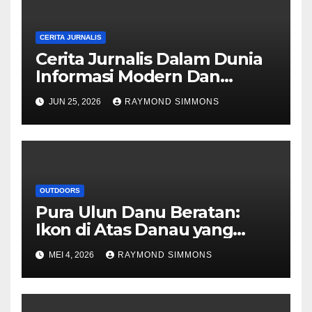
CERITA JURNALIS
Cerita Jurnalis Dalam Dunia
Informasi Modern Dan
Dinamika Berita
JUN 25, 2026
RAYMOND SIMMONS
OUTDOORS
Pura Ulun Danu Beratan:
Ikon di Atas Danau yang
Memikat Dunia
MEI 4, 2026
RAYMOND SIMMONS