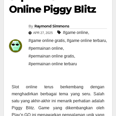
Online Piggy Blitz
By
Raymond Simmons
#game online
,
APR 27, 2025
#game online gratis
,
#game online terbaru
,
#permainan online
,
#permainan online gratis
,
#permainan online terbaru
Slot online terus berkembang dengan
menghadirkan berbagai tema yang seru. Salah
satu yang akhir-akhir ini menarik perhatian adalah
Piggy Blitz. Game yang dikembangkan oleh
Play’n GO ini menawarkan pengalaman unik yang