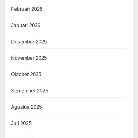
Februari 2026
Januari 2026
Desember 2025
November 2025
Oktober 2025
September 2025
Agustus 2025
Juli 2025