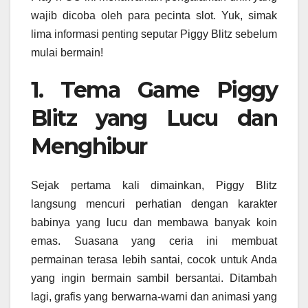
wajib dicoba oleh para pecinta slot. Yuk, simak
lima informasi penting seputar Piggy Blitz sebelum
mulai bermain!
1. Tema Game Piggy
Blitz yang Lucu dan
Menghibur
Sejak pertama kali dimainkan, Piggy Blitz
langsung mencuri perhatian dengan karakter
babinya yang lucu dan membawa banyak koin
emas. Suasana yang ceria ini membuat
permainan terasa lebih santai, cocok untuk Anda
yang ingin bermain sambil bersantai. Ditambah
lagi, grafis yang berwarna-warni dan animasi yang