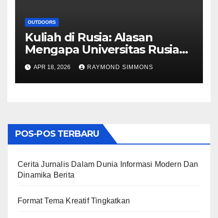
OUTDOORS
Kuliah di Rusia: Alasan
Mengapa Universitas Rusia
Kini Menjadi Pilihan Favorit
APR 18, 2026
RAYMOND SIMMONS
Dunia
POS-POS TERBARU
Cerita Jurnalis Dalam Dunia Informasi Modern Dan
Dinamika Berita
Format Tema Kreatif Tingkatkan