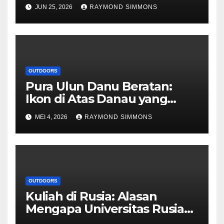
Dinamika Berita
JUN 25, 2026
RAYMOND SIMMONS
OUTDOORS
Pura Ulun Danu Beratan:
Ikon di Atas Danau yang
Memikat Dunia
MEI 4, 2026
RAYMOND SIMMONS
OUTDOORS
Kuliah di Rusia: Alasan
Mengapa Universitas Rusia
Kini Menjadi Pilihan Favorit