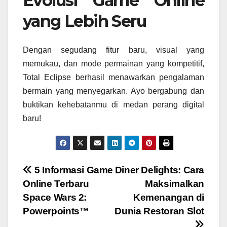
Evolusi Game Online
yang Lebih Seru
Dengan segudang fitur baru, visual yang
memukau, dan mode permainan yang kompetitif,
Total Eclipse berhasil menawarkan pengalaman
bermain yang menyegarkan. Ayo bergabung dan
buktikan kehebatanmu di medan perang digital
baru!
Navigasi
5 Informasi Game
Diner Delights: Cara
Online Terbaru
Maksimalkan
pos
Space Wars 2:
Kemenangan di
Powerpoints™
Dunia Restoran Slot