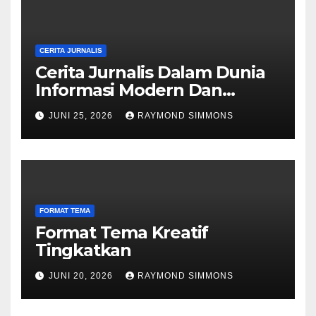
CERITA JURNALIS
Cerita Jurnalis Dalam Dunia
Informasi Modern Dan
Dinamika Berita
JUNI 25, 2026
RAYMOND SIMMONS
FORMAT TEMA
Format Tema Kreatif
Tingkatkan
JUNI 20, 2026
RAYMOND SIMMONS