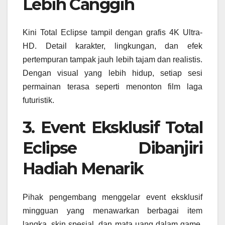
Lebih Canggih
Kini Total Eclipse tampil dengan grafis 4K Ultra-
HD. Detail karakter, lingkungan, dan efek
pertempuran tampak jauh lebih tajam dan realistis.
Dengan visual yang lebih hidup, setiap sesi
permainan terasa seperti menonton film laga
futuristik.
3. Event Eksklusif Total
Eclipse Dibanjiri
Hadiah Menarik
Pihak pengembang menggelar event eksklusif
mingguan yang menawarkan berbagai item
langka, skin spesial, dan mata uang dalam game.