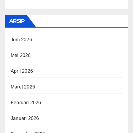
ARSIP
Juni 2026
Mei 2026
April 2026
Maret 2026
Februari 2026
Januari 2026