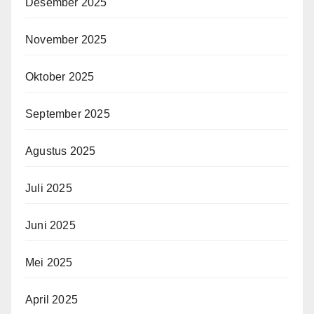
Desember 2025
November 2025
Oktober 2025
September 2025
Agustus 2025
Juli 2025
Juni 2025
Mei 2025
April 2025