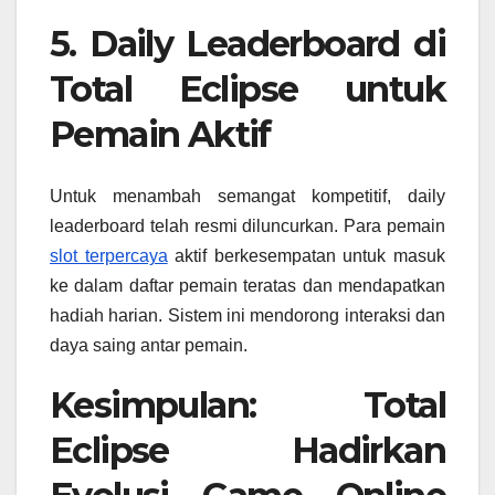
5. Daily Leaderboard di
Total Eclipse untuk
Pemain Aktif
Untuk menambah semangat kompetitif, daily
leaderboard telah resmi diluncurkan. Para pemain
slot terpercaya
aktif berkesempatan untuk masuk
ke dalam daftar pemain teratas dan mendapatkan
hadiah harian. Sistem ini mendorong interaksi dan
daya saing antar pemain.
Kesimpulan: Total
Eclipse Hadirkan