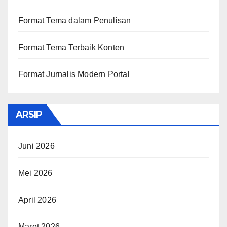
Format Tema dalam Penulisan
Format Tema Terbaik Konten
Format Jurnalis Modern Portal
ARSIP
Juni 2026
Mei 2026
April 2026
Maret 2026