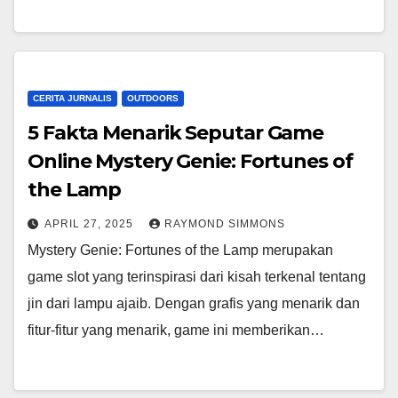
CERITA JURNALIS
OUTDOORS
5 Fakta Menarik Seputar Game
Online Mystery Genie: Fortunes of
the Lamp
APRIL 27, 2025
RAYMOND SIMMONS
Mystery Genie: Fortunes of the Lamp merupakan
game slot yang terinspirasi dari kisah terkenal tentang
jin dari lampu ajaib. Dengan grafis yang menarik dan
fitur-fitur yang menarik, game ini memberikan…