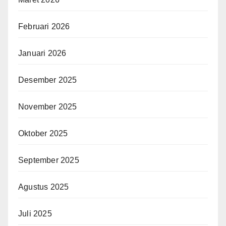
Februari 2026
Januari 2026
Desember 2025
November 2025
Oktober 2025
September 2025
Agustus 2025
Juli 2025