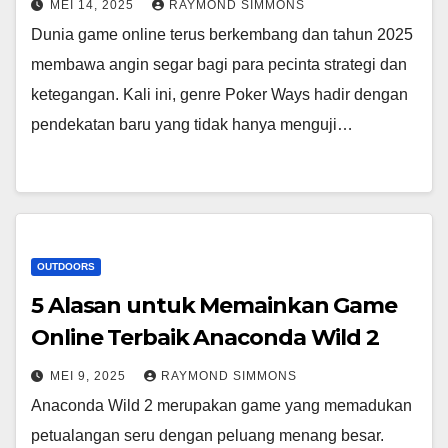
MEI 14, 2025
RAYMOND SIMMONS
Dunia game online terus berkembang dan tahun 2025
membawa angin segar bagi para pecinta strategi dan
ketegangan. Kali ini, genre Poker Ways hadir dengan
pendekatan baru yang tidak hanya menguji…
OUTDOORS
5 Alasan untuk Memainkan Game
Online Terbaik Anaconda Wild 2
MEI 9, 2025
RAYMOND SIMMONS
Anaconda Wild 2 merupakan game yang memadukan
petualangan seru dengan peluang menang besar.