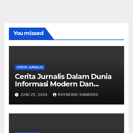
You missed
CERITA JURNALIS
Cerita Jurnalis Dalam Dunia
Informasi Modern Dan
Dinamika Berita
JUNI 25, 2026
RAYMOND SIMMONS